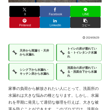
X
Facebook
LINE
Pinterest
LinkedIn
コピー
2024/06/29
トイレの床が濡れてい
天井から雨漏り・天井
🔧
🔧
る・トイレタンク水漏
から水漏れ
れ
洗面台の床が濡れてい
シンク下から水漏れ・
🔧
🔧
る・洗面台下から水漏
キッチン床から水漏れ
れ
家事の負荷から解放されたい人にとって、洗面所の
水漏れは大きな悩みの種となります。しかし、水漏
れを早期に発見して適切な修理を行えば、大きな被
害を防ぐことができます。このブログでは、洗面台