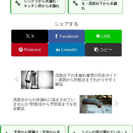
シンク下から水漏れ・
🔧
🔧
る・洗面台下から水漏
キッチン床から水漏れ
れ
シェアする
X
Facebook
LINE
Pinterest
LinkedIn
コピー
洗面台下の水漏れ修理の完全ガイド
– 原因から対処法までわかりやすく
解説
洗面台からの水漏れに悩まされてい
ませんか?対処法から予防策までを完
全解説
天井から雨漏り・天井から水
トイレの床が濡れている・ト