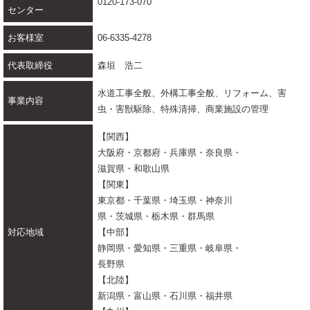
0120-173-070
センター
お客様室
06-6335-4278
代表取締役
森垣 浩二
水道工事全般、外構工事全般、リフォーム、害
事業内容
虫・害獣駆除、特殊清掃、商業施設の管理
【関西】
大阪府・京都府・兵庫県・奈良県・
滋賀県・和歌山県
【関東】
東京都・千葉県・埼玉県・神奈川
県・茨城県・栃木県・群馬県
対応地域
【中部】
静岡県・愛知県・三重県・岐阜県・
長野県
【北陸】
新潟県・富山県・石川県・福井県