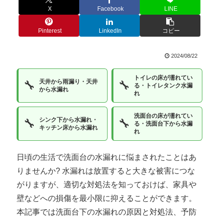
X
Facebook
LINE
Pinterest
LinkedIn
コピー
2024/08/22
トイレの床が濡れてい
天井から雨漏り・天井
🔧
🔧
る・トイレタンク水漏
から水漏れ
れ
洗面台の床が濡れてい
シンク下から水漏れ・
🔧
🔧
る・洗面台下から水漏
キッチン床から水漏れ
れ
日頃の生活で洗面台の水漏れに悩まされたことはあ
りませんか? 水漏れは放置すると大きな被害につな
がりますが、適切な対処法を知っておけば、家具や
壁などへの損傷を最小限に抑えることができます。
本記事では洗面台下の水漏れの原因と対処法、予防