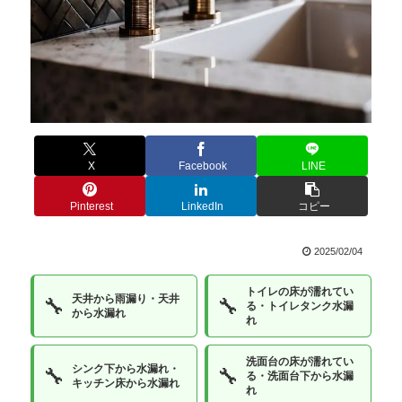
X
Facebook
LINE
Pinterest
LinkedIn
コピー
2025/02/04
トイレの床が濡れてい
天井から雨漏り・天井
🔧
🔧
る・トイレタンク水漏
から水漏れ
れ
洗面台の床が濡れてい
シンク下から水漏れ・
🔧
🔧
る・洗面台下から水漏
キッチン床から水漏れ
れ