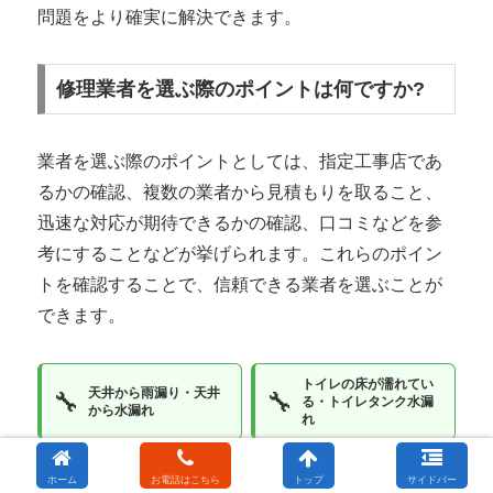
問題をより確実に解決できます。
修理業者を選ぶ際のポイントは何ですか?
業者を選ぶ際のポイントとしては、指定工事店であ
るかの確認、複数の業者から見積もりを取ること、
迅速な対応が期待できるかの確認、口コミなどを参
考にすることなどが挙げられます。これらのポイン
トを確認することで、信頼できる業者を選ぶことが
できます。
トイレの床が濡れてい
天井から雨漏り・天井
🔧
🔧
る・トイレタンク水漏
から水漏れ
れ
洗面台の床が濡れてい
シンク下から水漏れ・
🔧
🔧
ホーム
お電話はこちら
トップ
サイドバー
る・洗面台下から水漏