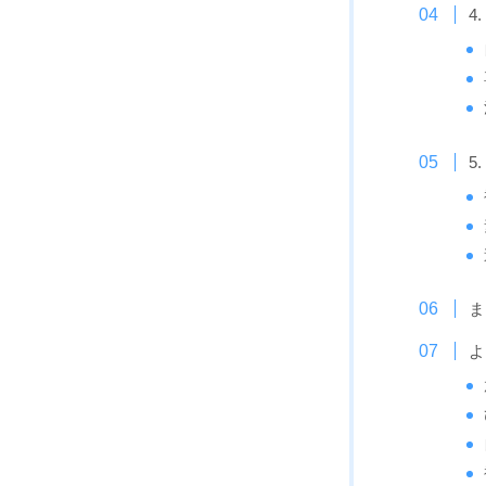
4
5
ま
よ