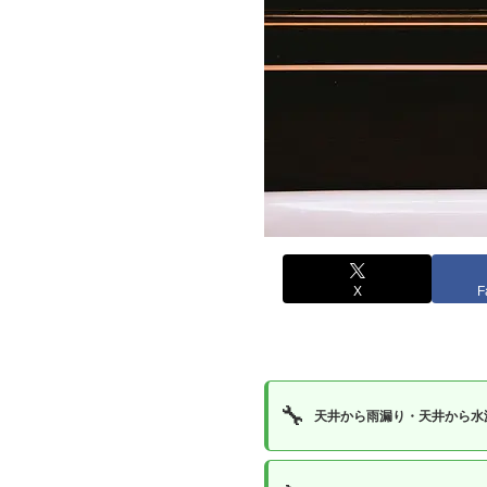
X
F
🔧
天井から雨漏り・天井から水