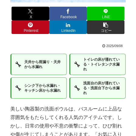
X
Facebook
LINE
Pinterest
LinkedIn
コピー
2025/09/08
トイレの床が濡れてい
天井から雨漏り・天井
🔧
🔧
る・トイレタンク水漏
から水漏れ
れ
洗面台の床が濡れてい
シンク下から水漏れ・
🔧
🔧
る・洗面台下から水漏
キッチン床から水漏れ
れ
美しい陶器製の洗面ボウルは、バスルームに上品な
雰囲気をもたらしてくれる人気のアイテムです。し
かし、日常の使用や不意の衝撃によって、ひび割れ
や傷が生じてしまうことがあります。「お気に入り