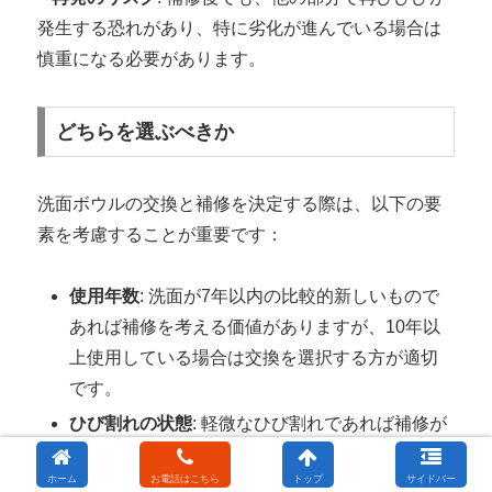
発生する恐れがあり、特に劣化が進んでいる場合は
慎重になる必要があります。
どちらを選ぶべきか
洗面ボウルの交換と補修を決定する際は、以下の要
素を考慮することが重要です：
使用年数
: 洗面が7年以内の比較的新しいもので
あれば補修を考える価値がありますが、10年以
交換
上使用している場合は
を選択する方が適切
です。
ひび割れの状態
: 軽微なひび割れであれば補修が
可能ですが、複数の箇所に損傷があるならば、
ホーム
お電話はこちら
トップ
サイドバー
交換を検討した方が良いでしょう。