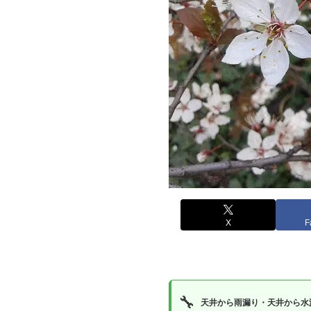
X
F
🔧
天井から雨漏り・天井から水