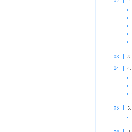
2
3
4
5
ま