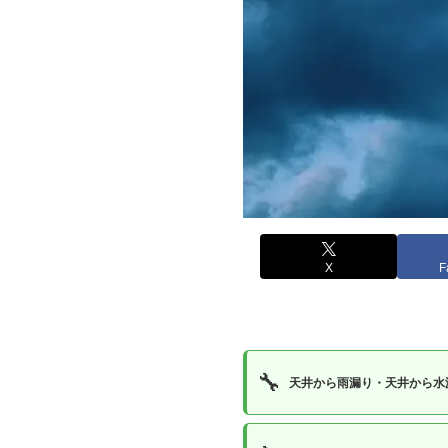
X
F
🔧
天井から雨漏り・天井から水