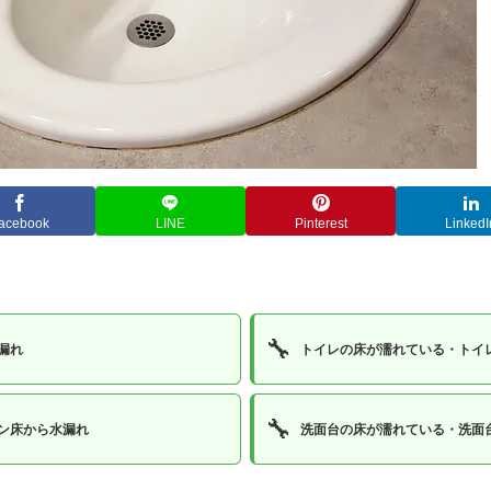
acebook
LINE
Pinterest
LinkedI
🔧
漏れ
トイレの床が濡れている・トイ
🔧
ン床から水漏れ
洗面台の床が濡れている・洗面