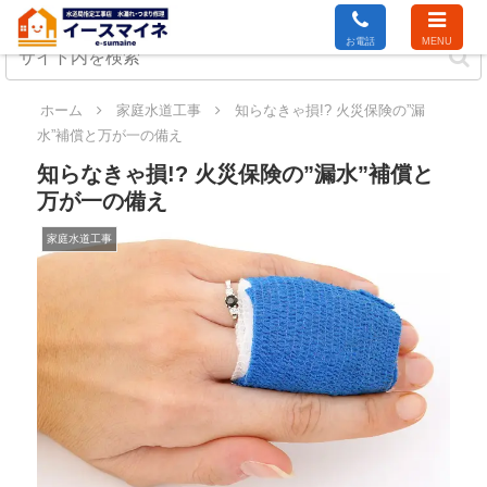
お電話
MENU
ホーム
家庭水道工事
知らなきゃ損!? 火災保険の”漏
水”補償と万が一の備え
知らなきゃ損!? 火災保険の”漏水”補償と
万が一の備え
家庭水道工事