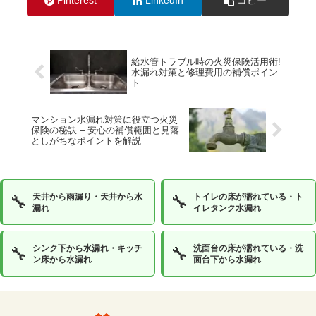
Pinterest
LinkedIn
コピー
給水管トラブル時の火災保険活用術!
水漏れ対策と修理費用の補償ポイン
ト
マンション水漏れ対策に役立つ火災
保険の秘訣 – 安心の補償範囲と見落
としがちなポイントを解説
天井から雨漏り・天井から水
トイレの床が濡れている・ト
🔧
🔧
漏れ
イレタンク水漏れ
シンク下から水漏れ・キッチ
洗面台の床が濡れている・洗
🔧
🔧
ン床から水漏れ
面台下から水漏れ