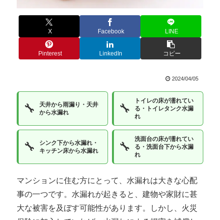
X
Facebook
LINE
Pinterest
LinkedIn
コピー
2024/04/05
トイレの床が濡れてい
天井から雨漏り・天井
🔧
🔧
る・トイレタンク水漏
から水漏れ
れ
洗面台の床が濡れてい
シンク下から水漏れ・
🔧
🔧
る・洗面台下から水漏
キッチン床から水漏れ
れ
マンションに住む方にとって、水漏れは大きな心配
事の一つです。水漏れが起きると、建物や家財に甚
大な被害を及ぼす可能性があります。しかし、火災