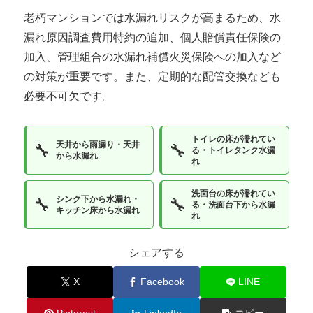
老朽マンションでは水漏れリスクが高まるため、水
漏れ原因調査費用特約の追加、個人賠償責任保険の
加入、管理組合の水漏れ補償火災保険への加入など
の対策が重要です。また、定期的な配管交換なども
必要不可欠です。
トイレの床が濡れてい
天井から雨漏り・天井
🔧
🔧
る・トイレタンク水漏
から水漏れ
れ
洗面台の床が濡れてい
シンク下から水漏れ・
🔧
🔧
る・洗面台下から水漏
キッチン床から水漏れ
れ
シェアする
X
Facebook
LINE