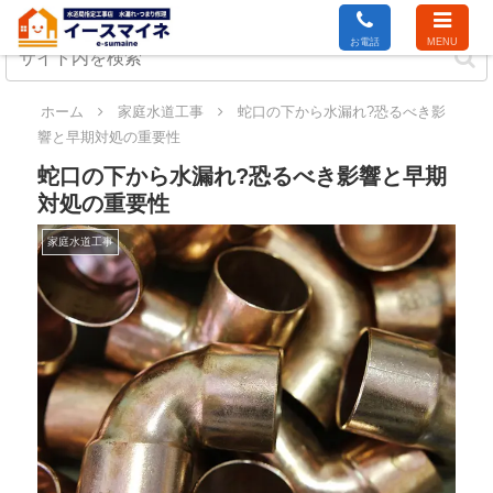
お電話
MENU
ホーム
家庭水道工事
蛇口の下から水漏れ?恐るべき影
響と早期対処の重要性
蛇口の下から水漏れ?恐るべき影響と早期
対処の重要性
家庭水道工事