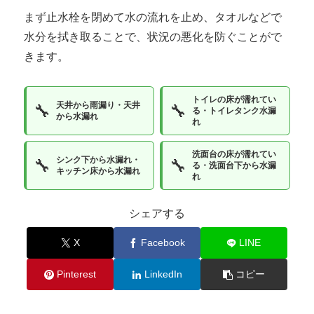
まず止水栓を閉めて水の流れを止め、タオルなどで
水分を拭き取ることで、状況の悪化を防ぐことがで
きます。
トイレの床が濡れてい
天井から雨漏り・天井
🔧
🔧
る・トイレタンク水漏
から水漏れ
れ
洗面台の床が濡れてい
シンク下から水漏れ・
🔧
🔧
る・洗面台下から水漏
キッチン床から水漏れ
れ
シェアする
X
Facebook
LINE
Pinterest
LinkedIn
コピー