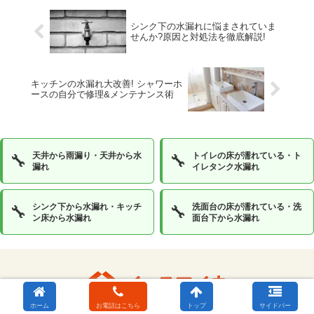
シンク下の水漏れに悩まされていま
せんか?原因と対処法を徹底解説!
キッチンの水漏れ大改善! シャワーホ
ースの自分で修理&メンテナンス術
天井から雨漏り・天井から水
トイレの床が濡れている・ト
🔧
🔧
漏れ
イレタンク水漏れ
シンク下から水漏れ・キッチ
洗面台の床が濡れている・洗
🔧
🔧
ン床から水漏れ
面台下から水漏れ
ホーム
お電話はこちら
トップ
サイドバー