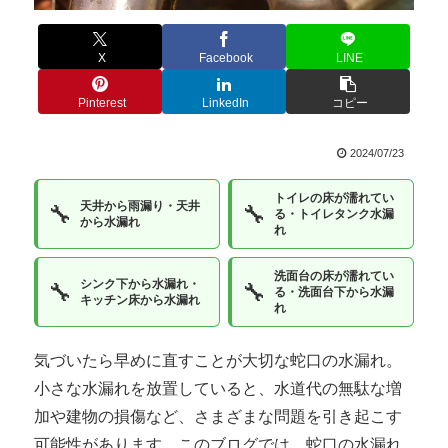
X
Facebook
LINE
Pinterest
LinkedIn
コピー
2024/07/23
トイレの床が濡れてい
天井から雨漏り・天井
🔧
🔧
る・トイレタンク水漏
から水漏れ
れ
洗面台の床が濡れてい
シンク下から水漏れ・
🔧
🔧
る・洗面台下から水漏
キッチン床から水漏れ
れ
気づいたら早めに直すことが大切な蛇口の水漏れ。
小さな水漏れを放置していると、水道代の無駄な増
加や建物の損傷など、さまざまな問題を引き起こす
可能性があります。このブログでは、蛇口の水漏れ