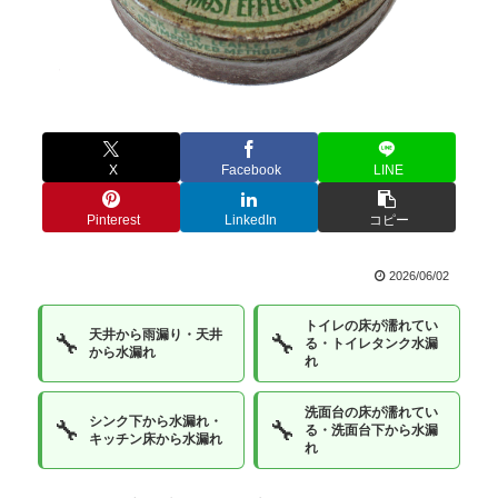
X
Facebook
LINE
Pinterest
LinkedIn
コピー
2026/06/02
トイレの床が濡れてい
天井から雨漏り・天井
🔧
🔧
る・トイレタンク水漏
から水漏れ
れ
洗面台の床が濡れてい
シンク下から水漏れ・
🔧
🔧
る・洗面台下から水漏
キッチン床から水漏れ
れ