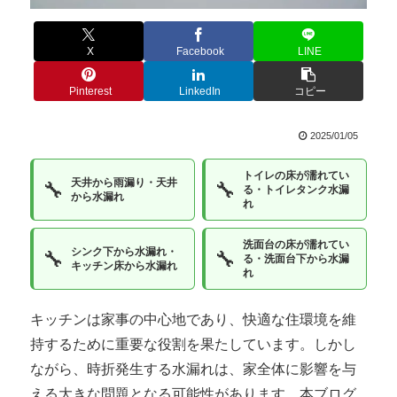
X
Facebook
LINE
Pinterest
LinkedIn
コピー
2025/01/05
トイレの床が濡れてい
天井から雨漏り・天井
🔧
🔧
る・トイレタンク水漏
から水漏れ
れ
洗面台の床が濡れてい
シンク下から水漏れ・
🔧
🔧
る・洗面台下から水漏
キッチン床から水漏れ
れ
キッチンは家事の中心地であり、快適な住環境を維
持するために重要な役割を果たしています。しかし
ながら、時折発生する水漏れは、家全体に影響を与
える大きな問題となる可能性があります。本ブログ