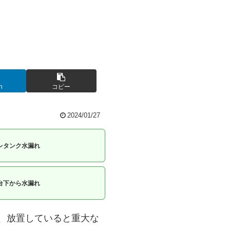
n
コピー
2024/01/27
レタンク水漏れ
台下から水漏れ
、放置していると重大な