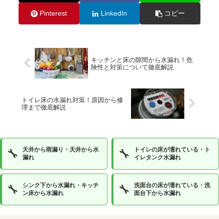
Pinterest
LinkedIn
コピー
キッチンと床の隙間から水漏れ！危
険性と対策について徹底解説
トイレ床の水漏れ対策！原因から修
理まで徹底解説
天井から雨漏り・天井から水
トイレの床が濡れている・ト
🔧
🔧
漏れ
イレタンク水漏れ
シンク下から水漏れ・キッチ
洗面台の床が濡れている・洗
🔧
🔧
ン床から水漏れ
面台下から水漏れ