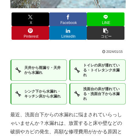
X
Facebook
LINE
Pinterest
LinkedIn
コピー
2024/01/15
トイレの床が濡れてい
天井から雨漏り・天井
🔧
🔧
る・トイレタンク水漏
から水漏れ
れ
洗面台の床が濡れてい
シンク下から水漏れ・
🔧
🔧
る・洗面台下から水漏
キッチン床から水漏れ
れ
最近、洗面台下からの水漏れに悩まされていらっし
ゃいませんか？水漏れは、放置すると床や壁などの
破損やカビの発生、高額な修理費用がかかる原因と