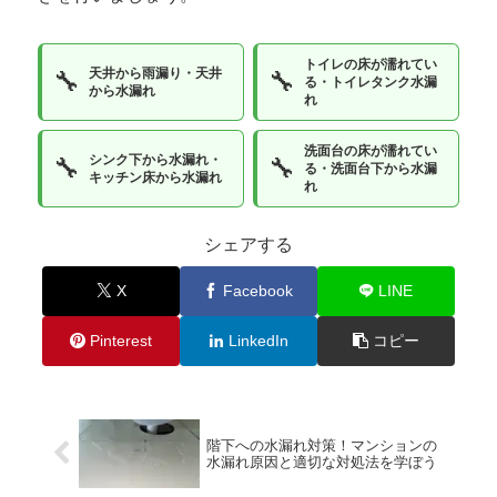
トイレの床が濡れてい
天井から雨漏り・天井
🔧
🔧
る・トイレタンク水漏
から水漏れ
れ
洗面台の床が濡れてい
シンク下から水漏れ・
🔧
🔧
る・洗面台下から水漏
キッチン床から水漏れ
れ
シェアする
X
Facebook
LINE
Pinterest
LinkedIn
コピー
階下への水漏れ対策！マンションの
水漏れ原因と適切な対処法を学ぼう