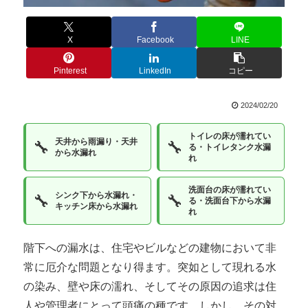
X
Facebook
LINE
Pinterest
LinkedIn
コピー
2024/02/20
トイレの床が濡れてい
天井から雨漏り・天井
🔧
🔧
る・トイレタンク水漏
から水漏れ
れ
洗面台の床が濡れてい
シンク下から水漏れ・
🔧
🔧
る・洗面台下から水漏
キッチン床から水漏れ
れ
階下への漏水は、住宅やビルなどの建物において非
常に厄介な問題となり得ます。突如として現れる水
の染み、壁や床の濡れ、そしてその原因の追求は住
人や管理者にとって頭痛の種です。しかし、その対