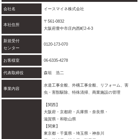
会社名
イースマイネ株式会社
〒561-0832
本社住所
大阪府豊中市庄内西町2-4-3
新規受付
0120-173-070
センター
お客様室
06-6335-4278
代表取締役
森垣 浩二
水道工事全般、外構工事全般、リフォーム、害
事業内容
虫・害獣駆除、特殊清掃、商業施設の管理
【関西】
大阪府・京都府・兵庫県・奈良県・
滋賀県・和歌山県
【関東】
東京都・千葉県・埼玉県・神奈川