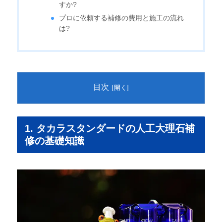
すか?
プロに依頼する補修の費用と施工の流れ
は?
目次
1. タカラスタンダードの人工大理石補
修の基礎知識