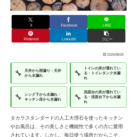
X
Facebook
LINE
Pinterest
LinkedIn
コピー
2025/08/28
トイレの床が濡れてい
天井から雨漏り・天井
🔧
🔧
る・トイレタンク水漏
から水漏れ
れ
洗面台の床が濡れてい
シンク下から水漏れ・
🔧
🔧
る・洗面台下から水漏
キッチン床から水漏れ
れ
タカラスタンダードの人工大理石を使ったキッチン
やお風呂は、その美しさと機能性で多くの方に愛用
されています。しかし、毎日使う場所だからこそ、