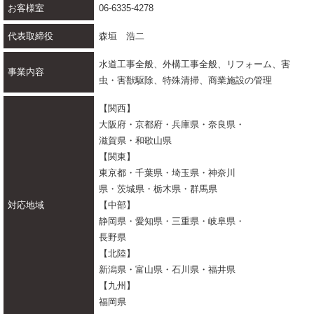
お客様室
06-6335-4278
代表取締役
森垣 浩二
水道工事全般、外構工事全般、リフォーム、害
事業内容
虫・害獣駆除、特殊清掃、商業施設の管理
【関西】
大阪府・京都府・兵庫県・奈良県・
滋賀県・和歌山県
【関東】
東京都・千葉県・埼玉県・神奈川
県・茨城県・栃木県・群馬県
対応地域
【中部】
静岡県・愛知県・三重県・岐阜県・
長野県
【北陸】
新潟県・富山県・石川県・福井県
【九州】
福岡県