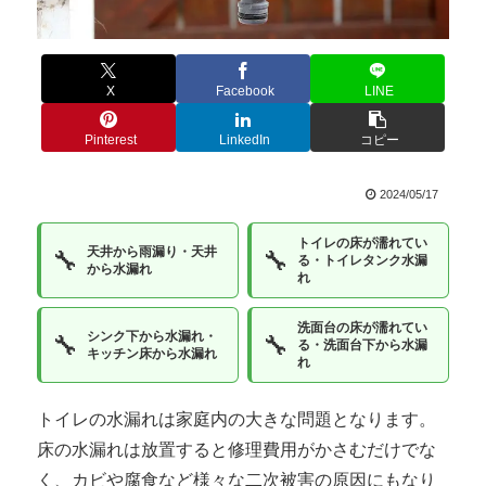
X
Facebook
LINE
Pinterest
LinkedIn
コピー
2024/05/17
トイレの床が濡れてい
天井から雨漏り・天井
🔧
🔧
る・トイレタンク水漏
から水漏れ
れ
洗面台の床が濡れてい
シンク下から水漏れ・
🔧
🔧
る・洗面台下から水漏
キッチン床から水漏れ
れ
トイレの水漏れは家庭内の大きな問題となります。
床の水漏れは放置すると修理費用がかさむだけでな
く、カビや腐食など様々な二次被害の原因にもなり