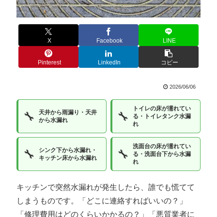
X
Facebook
LINE
Pinterest
LinkedIn
コピー
2026/06/06
トイレの床が濡れてい
天井から雨漏り・天井
🔧
🔧
る・トイレタンク水漏
から水漏れ
れ
洗面台の床が濡れてい
シンク下から水漏れ・
🔧
🔧
る・洗面台下から水漏
キッチン床から水漏れ
れ
キッチンで突然水漏れが発生したら、誰でも慌てて
しまうものです。「どこに連絡すればいいの？」
「修理費用はどのくらいかかるの？」「悪質業者に