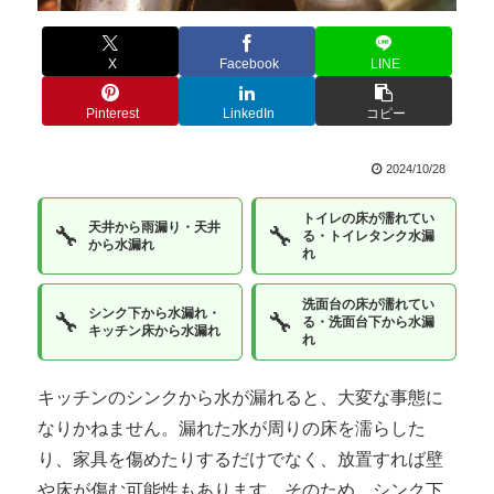
X
Facebook
LINE
Pinterest
LinkedIn
コピー
2024/10/28
トイレの床が濡れてい
天井から雨漏り・天井
🔧
🔧
る・トイレタンク水漏
から水漏れ
れ
洗面台の床が濡れてい
シンク下から水漏れ・
🔧
🔧
る・洗面台下から水漏
キッチン床から水漏れ
れ
キッチンのシンクから水が漏れると、大変な事態に
なりかねません。漏れた水が周りの床を濡らした
り、家具を傷めたりするだけでなく、放置すれば壁
や床が傷む可能性もあります。そのため、シンク下