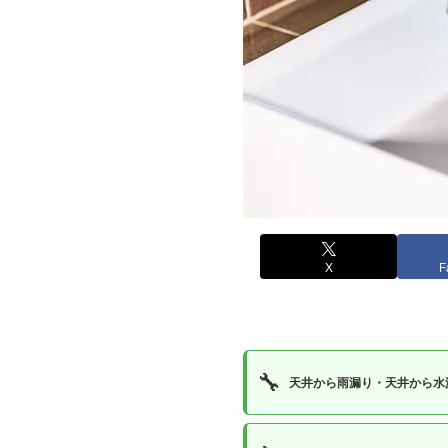
X
F
🔧
天井から雨漏り・天井から水