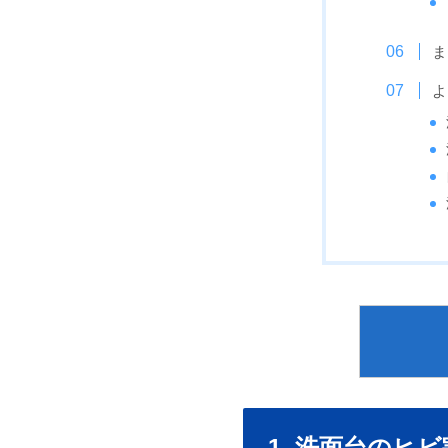
ま
よ
1. 洗面台の