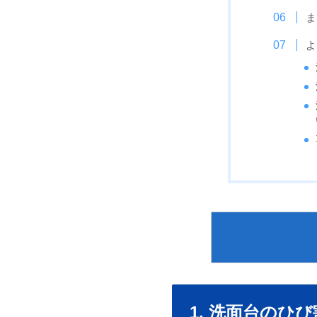
ま
よ
1. 洗面台の