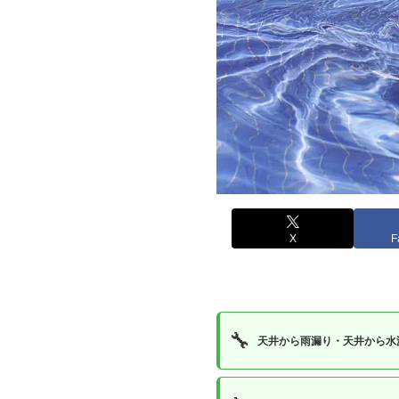
X
F
🔧
天井から雨漏り・天井から水